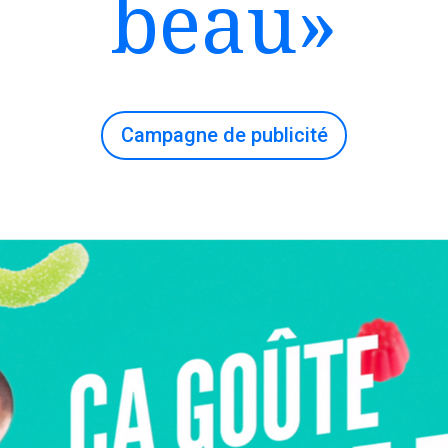
beau»
Campagne de publicité